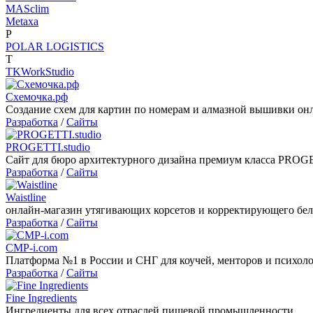
MASclim
Metaxa
P
POLAR LOGISTICS
T
TKWorkStudio
Схемочка.рф
Создание схем для картин по номерам и алмазной вышивки он
Разработка
/
Сайты
PROGETTI.studio
Сайт для бюро архитектурного дизайна премиум класса PROGE
Разработка
/
Сайты
Waistline
онлайн-магазин утягивающих корсетов и корректирующего бел
Разработка
/
Сайты
CMP-i.com
Платформа №1 в России и СНГ для коучей, менторов и психол
Разработка
/
Сайты
Fine Ingredients
Ингредиенты для всех отраслей пищевой промышленности