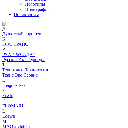
Логотипы
Полиграфия
По клиентам
Д
Душистый горошек
К
КФС-ТРАНС
Р
РАА "РУСАДА"
Русская Аквакультура
Т
Текстиль и Технологии
Транс Эко Сервис
D
DiagnostEka
E
Erwin
F
FLOMARI
L
Loewe
M
MAO architects