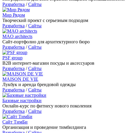
Разработка
/
Сайты
Мир Рядом
Творческий проект с серьезным подходом
Разработка
/
Сайты
MAO architects
Сайт-портфолио для архитектурного бюро
Разработка
/
Сайты
PSF group
B2B интернет-магазин посуды и аксессуаров
Разработка
/
Сайты
MAISON DE VIE
Лукбук и аренда брендовой одежды
Разработка
/
Сайты
Базовые настройки
Онлайн-курс по фитнесу нового поколения
Разработка
/
Сайты
Сайт ТимБи
Организация и проведение тимбилдинга
Разработка
/
Сайты