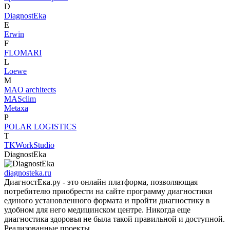
D
DiagnostEka
E
Erwin
F
FLOMARI
L
Loewe
M
MAO architects
MASclim
Metaxa
P
POLAR LOGISTICS
T
TKWorkStudio
DiagnostEka
diagnosteka.ru
ДиагностЕка.ру - это онлайн платформа, позволяющая
потребителю приобрести на сайте программу диагностики
единого установленного формата и пройти диагностику в
удобном для него медицинском центре. Никогда еще
диагностика здоровья не была такой правильной и доступной.
Реализованные проекты