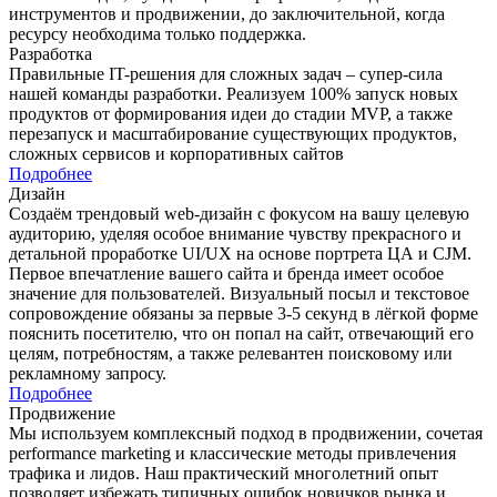
инструментов и продвижении, до заключительной, когда
ресурсу необходима только поддержка.
Разработка
Правильные IT-решения для сложных задач – супер-сила
нашей команды разработки. Реализуем 100% запуск новых
продуктов от формирования идеи до стадии MVP, а также
перезапуск и масштабирование существующих продуктов,
сложных сервисов и корпоративных сайтов
Подробнее
Дизайн
Создаём трендовый web-дизайн с фокусом на вашу целевую
аудиторию, уделяя особое внимание чувству прекрасного и
детальной проработке UI/UX на основе портрета ЦА и CJM.
Первое впечатление вашего сайта и бренда имеет особое
значение для пользователей. Визуальный посыл и текстовое
сопровождение обязаны за первые 3-5 секунд в лёгкой форме
пояснить посетителю, что он попал на сайт, отвечающий его
целям, потребностям, а также релевантен поисковому или
рекламному запросу.
Подробнее
Продвижение
Мы используем комплексный подход в продвижении, сочетая
performance marketing и классические методы привлечения
трафика и лидов. Наш практический многолетний опыт
позволяет избежать типичных ошибок новичков рынка и