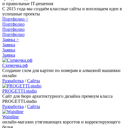
и правильные
IT-решения
С 2015 года мы создаём классные сайты и воплощаем идеи в
успешные проекты
Портфолио
>
Портфолио
Портфолио
Портфолио
Заявка
>
Заявка
Заявка
Заявка
Схемочка.рф
Создание схем для картин по номерам и алмазной вышивки
онлайн
Разработка
/
Сайты
PROGETTI.studio
Сайт для бюро архитектурного дизайна премиум класса
PROGETTI.studio
Разработка
/
Сайты
Waistline
онлайн-магазин утягивающих корсетов и корректирующего
белья