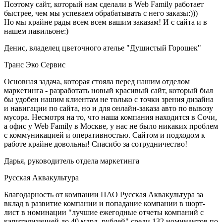
Поэтому сайт, который нам сделали в Web Family работает
быстрее, чем мы успеваем обрабатывать с него заказы:)))
Но мы крайне рады всем всем вашим заказам! И с сайта и в
нашем павильоне:)
Денис, владелец цветочного ателье "Душистый Горошек"
Транс Эко Сервис
Основная задача, которая стояла перед нашим отделом
маркетинга - разработать новый красивый сайт, который был
бы удобен нашим клиентам не только с точки зрения дизайна
и навигации по сайта, но и для онлайн-заказа авто по вывозу
мусора. Несмотря на то, что наша компания находится в Сочи,
а офис у Web Family в Москве, у нас не было никаких проблем
с коммуникацией и оперативностью. Сайтом и подходом к
работе крайне довольны! Спасибо за сотрудничество!
Дарья, руководитель отдела маркетинга
Русская Аквакультура
Благодарность от компании ПАО Русская Аквакультура за
вклад в развитие компании и попадание компании в шорт-
лист в номинации "лучшие ежегодные отчеты компаний с
капитализацией до 40 млрд. рублей" среди 132 номинантов по