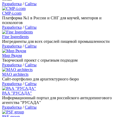
Разработка
/
Сайты
CMP-i.com
Платформа №1 в России и СНГ для коучей, менторов и
психологов
Разработка
/
Сайты
Fine Ingredients
Ингредиенты для всех отраслей пищевой промышленности
Разработка
/
Сайты
Мир Рядом
Творческий проект с серьезным подходом
Разработка
/
Сайты
MAO architects
Сайт-портфолио для архитектурного бюро
Разработка
/
Сайты
РАА "РУСАДА"
Информационный портал для российского антидопингового
агентства "РУСАДА"
Разработка
/
Сайты
PSF group