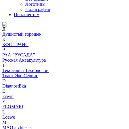
Логотипы
Полиграфия
По клиентам
Д
Душистый горошек
К
КФС-ТРАНС
Р
РАА "РУСАДА"
Русская Аквакультура
Т
Текстиль и Технологии
Транс Эко Сервис
D
DiagnostEka
E
Erwin
F
FLOMARI
L
Loewe
M
MAO architects