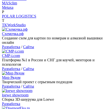
MASclim
Metaxa
P
POLAR LOGISTICS
T
TKWorkStudio
Схемочка.рф
Создание схем для картин по номерам и алмазной вышивки
онлайн
Разработка
/
Сайты
CMP-i.com
Платформа №1 в России и СНГ для коучей, менторов и
психологов
Разработка
/
Сайты
Мир Рядом
Творческий проект с серьезным подходом
Разработка
/
Сайты
loewe showroom
Сборка 3D-шоурума для Loewe
Разработка