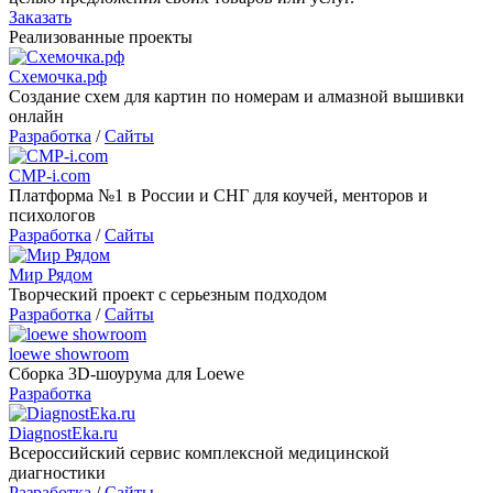
Заказать
Реализованные проекты
Схемочка.рф
Создание схем для картин по номерам и алмазной вышивки
онлайн
Разработка
/
Сайты
CMP-i.com
Платформа №1 в России и СНГ для коучей, менторов и
психологов
Разработка
/
Сайты
Мир Рядом
Творческий проект с серьезным подходом
Разработка
/
Сайты
loewe showroom
Сборка 3D-шоурума для Loewe
Разработка
DiagnostEka.ru
Всероссийский сервис комплексной медицинской
диагностики
Разработка
/
Сайты